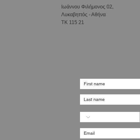
Ιωάννου Φιλήμονος 02,
Λυκαβηττός - Αθήνα
ΤΚ 115 21