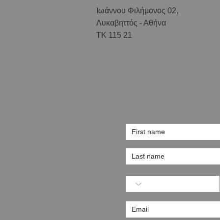
Ιωάννου Φιλήμονος 02,
Λυκαβηττός - Αθήνα
ΤΚ 115 21