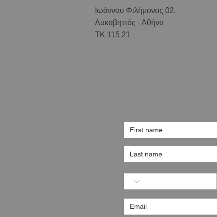
Ιωάννου Φιλήμονος 02,
Λυκαβηττός - Αθήνα
ΤΚ 115 21